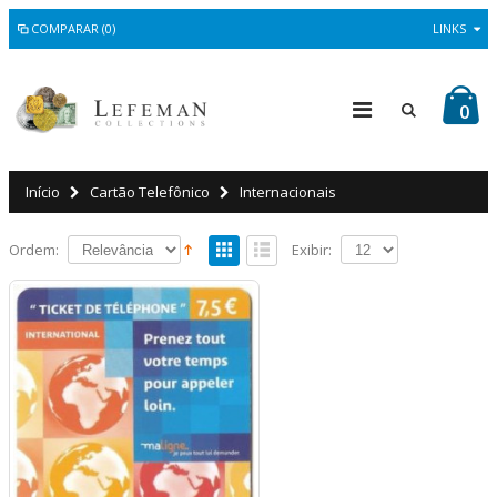
COMPARAR (0)
LINKS
0
Início
Cartão Telefônico
Internacionais
Ordem:
Exibir: