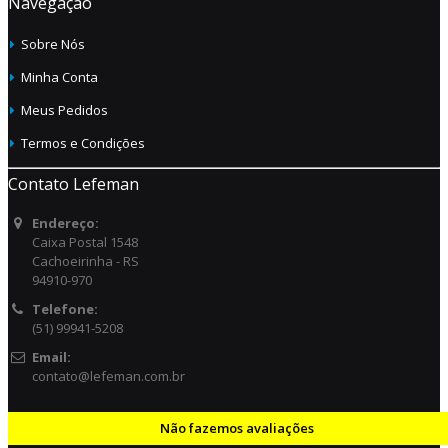
Navegação
Sobre Nós
Minha Conta
Meus Pedidos
Termos e Condições
Contato Lefeman
Endereço:
Caixa Postal 1548
Cachoeirinha - RS
94910-970
Telefone:
(51) 99941-5208
Email:
contato@lefeman.com.br
Não fazemos avaliações