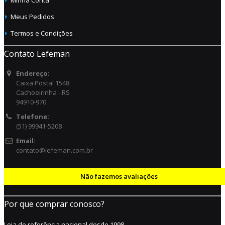
Minha Conta
Meus Pedidos
Termos e Condições
Contato Lefeman
Endereço:
Caixa Postal 1548
Cachoeirinha - RS
94910-970
Telefone:
(51) 99941-5208
Email:
contato@lefeman.com.br
Não fazemos avaliações
Por que comprar conosco?
Loja de referência nacional desde 1998