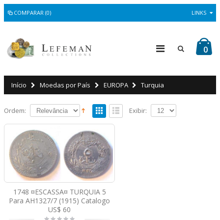
COMPARAR (0)
LINKS
0
Início
Moedas por País
EUROPA
Turquia
Ordem:
Exibir:
1748 ¤ESCASSA¤ TURQUIA 5
Para AH1327/7 (1915) Catalogo
US$ 60