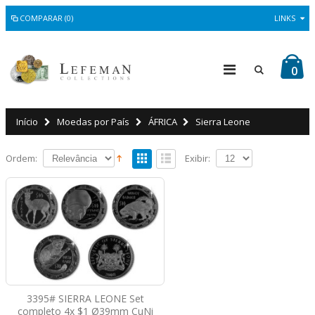
COMPARAR (0)
LINKS
0
Início
Moedas por País
ÁFRICA
Sierra Leone
Ordem:
Exibir:
3395# SIERRA LEONE Set
completo 4x $1 Ø39mm CuNi