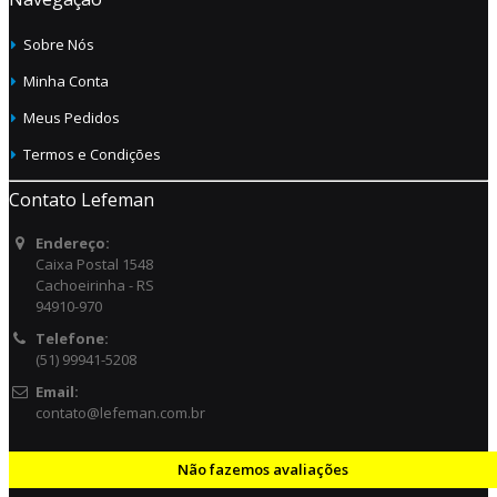
Sobre Nós
Minha Conta
Meus Pedidos
Termos e Condições
Contato Lefeman
Endereço:
Caixa Postal 1548
Cachoeirinha - RS
94910-970
Telefone:
(51) 99941-5208
Email:
contato@lefeman.com.br
Não fazemos avaliações