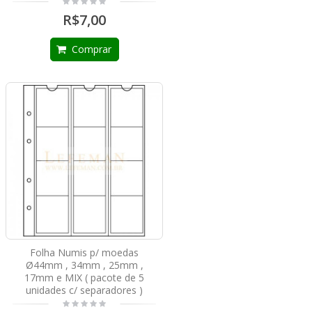
R$7,00
Comprar
Folha Numis p/ moedas
Ø44mm , 34mm , 25mm ,
17mm e MIX ( pacote de 5
unidades c/ separadores )