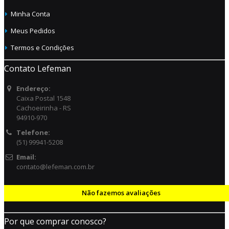
Minha Conta
Meus Pedidos
Termos e Condições
Contato Lefeman
Endereço:
Caixa Postal 1548
Cachoeirinha - RS
94910-970
Telefone:
(51) 99941-5208
Email:
contato@lefeman.com.br
Não fazemos avaliações
Por que comprar conosco?