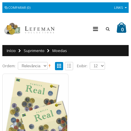
COMPARAR (0)
LINKS
0
Início
Suprimento
Moedas
Ordem:
Exibir: