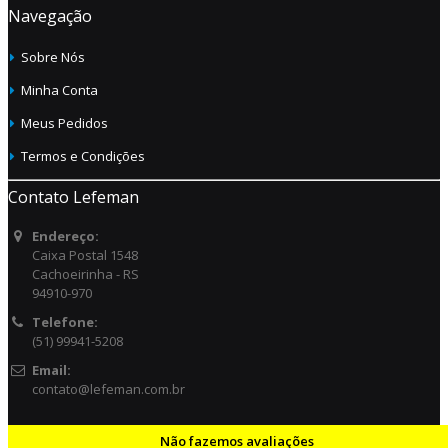
Navegação
Sobre Nós
Minha Conta
Meus Pedidos
Termos e Condições
Contato Lefeman
Endereço:
Caixa Postal 1548
Cachoeirinha - RS
94910-970
Telefone:
(51) 99941-5208
Email:
contato@lefeman.com.br
Não fazemos avaliações