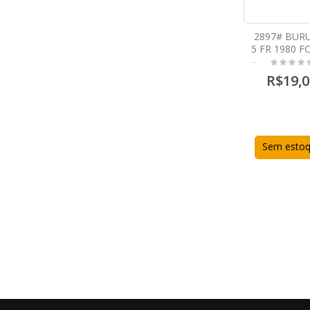
2897# BUR
5 FR 1980 F
R$19,0
Sem esto