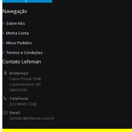
Navegação
Sobre Nós
Minha Conta
Meus Pedidos
Termos e Condições
Contato Lefeman
Endereço:
Caixa Postal 1548
Cachoeirinha - RS
94910-970
Telefone:
(51) 99941-5208
Email:
contato@lefeman.com.br