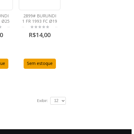
UNDI
2899# BURUNDI
C Ø25
1 FR 1993 FC Ø19
0
R$14,00
que
Sem estoque
Exibir: