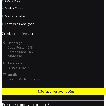
Sobre Nós
Minha Conta
Meus Pedidos
Termos e Condições
Contato Lefeman
Endereço:
Caixa Postal 1548
Cachoeirinha - RS
94910-970
Telefone:
(51) 99941-5208
Email:
contato@lefeman.com.br
Não fazemos avaliações
Por que comprar conosco?