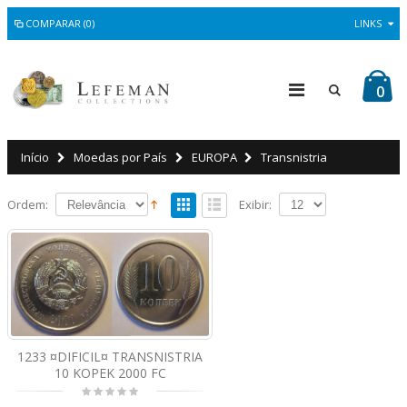
COMPARAR (0)
LINKS
0
Início
Moedas por País
EUROPA
Transnistria
Ordem:
Exibir:
1233 ¤DIFICIL¤ TRANSNISTRIA
10 KOPEK 2000 FC