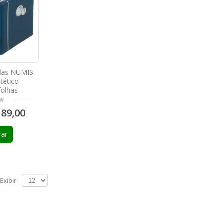
das NUMIS
tético
folhas
89,00
ar
Exibir: