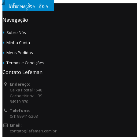
Informações Úteis
Navegação
Sobre Nós
Minha Conta
Meus Pedidos
Termos e Condições
Contato Lefeman
Endereço:
Caixa Postal 1548
Cachoeirinha - RS
94910-970
Telefone:
(51) 99941-5208
Email:
contato@lefeman.com.br