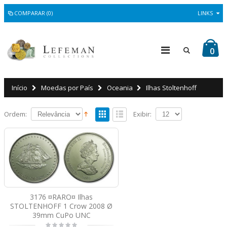
COMPARAR (0)
LINKS
0
Início
Moedas por País
Oceania
Ilhas Stoltenhoff
Ordem:
Exibir:
3176 ¤RARO¤ Ilhas
STOLTENHOFF 1 Crow 2008 Ø
39mm CuPo UNC