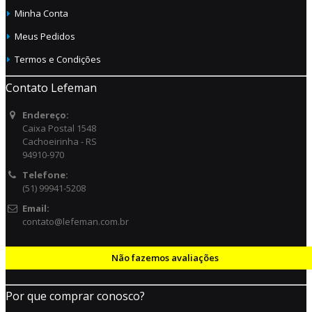
Minha Conta
Meus Pedidos
Termos e Condições
Contato Lefeman
Endereço:
Caixa Postal 1548
Cachoeirinha - RS
94910-970
Telefone:
(51) 99941-5208
Email:
contato@lefeman.com.br
Não fazemos avaliações
Por que comprar conosco?