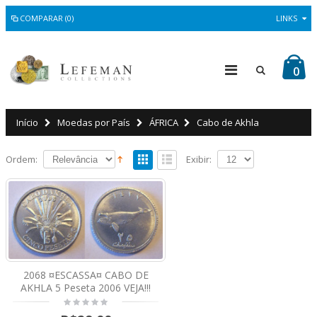
COMPARAR (0)
LINKS
0
Início
Moedas por País
ÁFRICA
Cabo de Akhla
Ordem:
Exibir:
2068 ¤ESCASSA¤ CABO DE
AKHLA 5 Peseta 2006 VEJA!!!