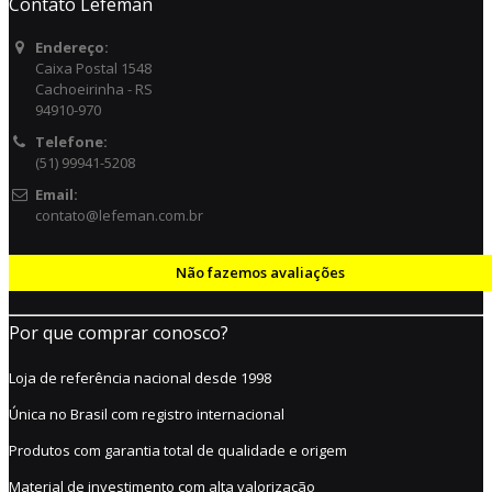
Contato Lefeman
Endereço:
Caixa Postal 1548
Cachoeirinha - RS
94910-970
Telefone:
(51) 99941-5208
Email:
contato@lefeman.com.br
Não fazemos avaliações
Por que comprar conosco?
Loja de referência nacional desde 1998
Única no Brasil com registro internacional
Produtos com garantia total de qualidade e origem
Material de investimento com alta valorização