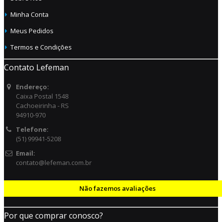
Minha Conta
Meus Pedidos
Termos e Condições
Contato Lefeman
Endereço:
Caixa Postal 1548
Cachoeirinha - RS
94910-970
Telefone:
(51) 99941-5208
Email:
contato@lefeman.com.br
Não fazemos avaliações
Por que comprar conosco?