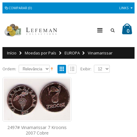
COMPARAR (0)
LINKS
0
Início
Moedas por País
EUROPA
Vinamarissar
Ordem:
Exibir:
2497# Vinamarissar 7 Kroonis
2007 Cobre