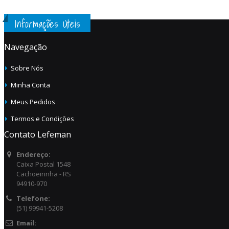
Informações Úteis
Navegação
Sobre Nós
Minha Conta
Meus Pedidos
Termos e Condições
Contato Lefeman
Endereço:
Caixa Postal 1548
Cachoeirinha - RS
94910-970
Telefone:
(51) 99941-5208
Email: