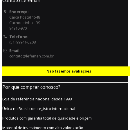
Contato Lefeman
Endereço:
Caixa Postal 1548
Cachoeirinha - RS
94910-970
Telefone:
(51) 99941-5208
Email:
contato@lefeman.com.br
Não fazemos avaliações
Por que comprar conosco?
Loja de referência nacional desde 1998
Única no Brasil com registro internacional
Produtos com garantia total de qualidade e origem
Material de investimento com alta valorização