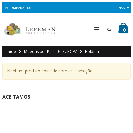
COMPARAR (0)
LINKS
0
Início
Moedas por País
EUROPA
Polônia
Nenhum produto coincide com esta seleção.
ACEITAMOS