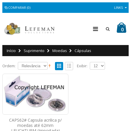
COMPARAR (0)
LINKS
0
Início
Suprimento
Moedas
Cápsulas
Ordem:
Exibir:
CAPS62# Capsula acrilica p/
moedas até 62mm
LEUCHTURM (Importada)