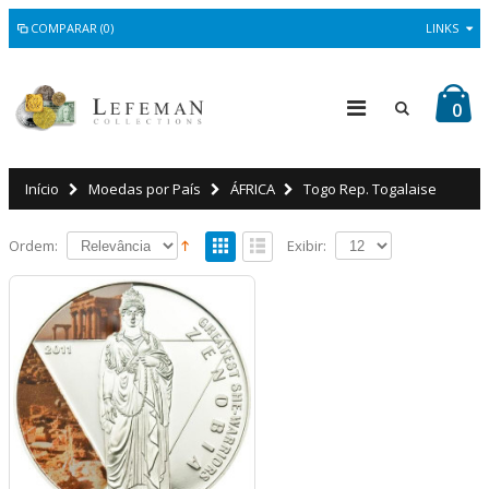
COMPARAR (0)
LINKS
0
Início
Moedas por País
ÁFRICA
Togo Rep. Togalaise
Ordem:
Exibir: