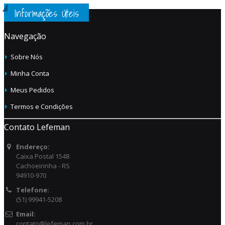
Informações Úteis
Navegação
Sobre Nós
Minha Conta
Meus Pedidos
Termos e Condições
Contato Lefeman
Endereço:
Caixa Postal 1548
Cachoeirinha - RS
94910-970
Telefone:
(51) 99941-5208
Email:
contato@lefeman.com.br