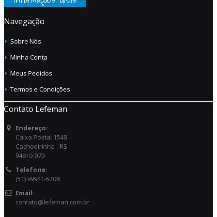
Navegação
Sobre Nós
Minha Conta
Meus Pedidos
Termos e Condições
Contato Lefeman
Endereço:
Caixa Postal 1548
Cachoeirinha - RS
94910-970
Telefone:
(51) 99941-5208
Email:
contato@lefeman.com.br