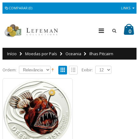
COMPARAR (0)
LINKS
0
Início
Moedas por País
Oceania
Ilhas Pitcairn
Ordem:
Exibir: