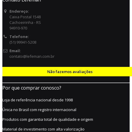
Endereço:
Caixa Postal 1548
Cachoeirinha - RS
94910-970
Telefone:
(51) 99941-5208
Email:
contato@lefeman.com.br
Não fazemos avaliações
Por que comprar conosco?
Loja de referência nacional desde 1998
Única no Brasil com registro internacional
Produtos com garantia total de qualidade e origem
Material de investimento com alta valorização