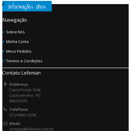
Informações Úteis
Navegação
Sobre Nós
Minha Conta
Meus Pedidos
Termos e Condições
Contato Lefeman
Endereço:
Caixa Postal 1548
Cachoeirinha - RS
94910-970
Telefone:
(51) 99941-5208
Email:
contato@lefeman.com.br