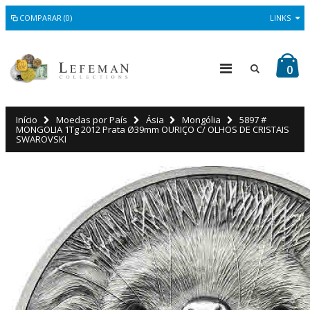
COMPARAR (0)
LINKS
0
Início
Moedas por País
Ásia
Mongólia
5897 #
MONGOLIA 1Tg 2012 Prata Ø39mm OURIÇO C/ OLHOS DE CRISTAIS
SWAROVSKI