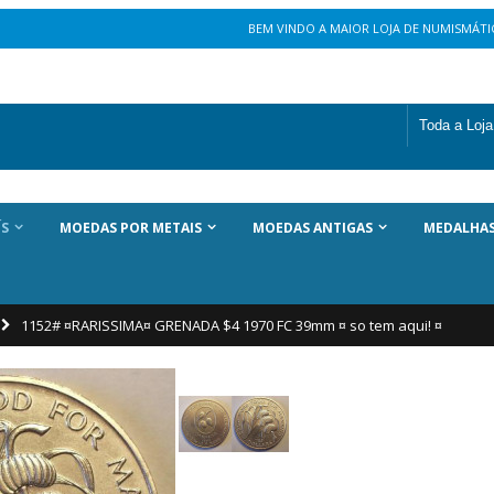
BEM VINDO A MAIOR LOJA DE NUMISMÁTIC
ÍS
MOEDAS POR METAIS
MOEDAS ANTIGAS
MEDALHA
1152# ¤RARISSIMA¤ GRENADA $4 1970 FC 39mm ¤ so tem aqui! ¤