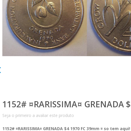
1152# ¤RARISSIMA¤ GRENADA $4
Seja o primeiro a avaliar este produto
1152# ¤RARISSIMA¤ GRENADA $4 1970 FC 39mm ¤ so tem aqui!