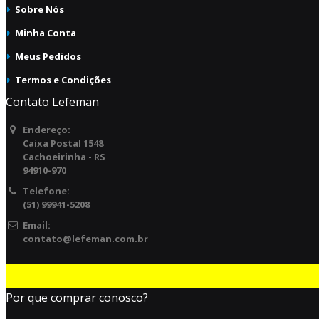
Sobre Nós
Minha Conta
Meus Pedidos
Termos e Condições
Contato Lefeman
Endereço:
Caixa Postal 1548
Cachoeirinha - RS
94910-970
Telefone:
(51) 99941-5208
Email:
contato@lefeman.com.br
Por que comprar conosco?