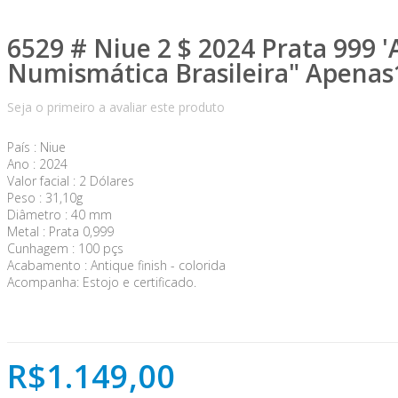
6529 # Niue 2 $ 2024 Prata 999 '
Numismática Brasileira" Apenas
Seja o primeiro a avaliar este produto
País : Niue
Ano : 2024
Valor facial : 2 Dólares
Peso : 31,10g
Diâmetro : 40 mm
Metal : Prata 0,999
Cunhagem : 100 pçs
Acabamento : Antique finish - colorida
Acompanha: Estojo e certificado.
R$1.149,00