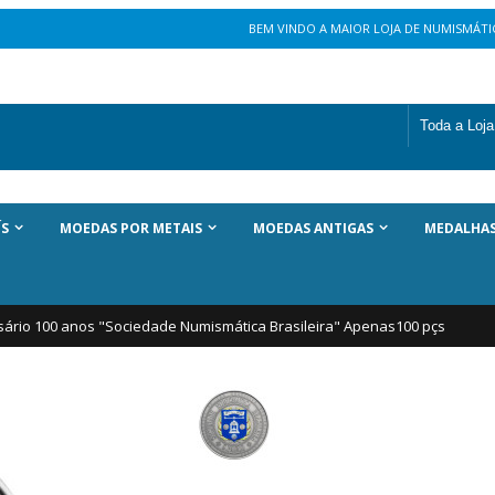
BEM VINDO A MAIOR LOJA DE NUMISMÁTIC
ÍS
MOEDAS POR METAIS
MOEDAS ANTIGAS
MEDALHA
versário 100 anos "Sociedade Numismática Brasileira" Apenas100 pçs