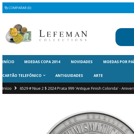
COMPARAR (0)
INÍCIO
MOEDAS COPA 2014
NOVIDADES
MOEDAS POR PA
CARTÃO TELEFÔNICO
ANTIGUIDADES
ARTE
Início
6529 # Niue 2 $ 2024 Prata 999 'Antique Finish Colorida' - Ani