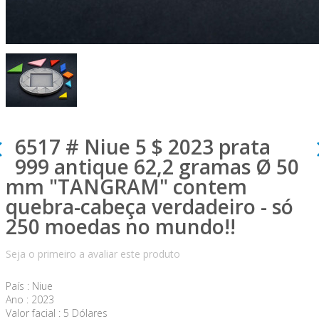
6517 # Niue 5 $ 2023 prata
999 antique 62,2 gramas Ø 50
mm "TANGRAM" contem
quebra-cabeça verdadeiro - só
250 moedas no mundo!!
Seja o primeiro a avaliar este produto
País : Niue
Ano : 2023
Valor facial : 5 Dólares