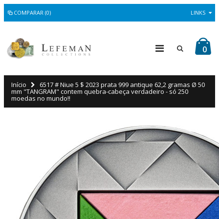
COMPARAR (0)
LINKS
0
Início
6517 # Niue 5 $ 2023 prata 999 antique 62,2 gramas Ø 50
mm "TANGRAM" contem quebra-cabeça verdadeiro - só 250
moedas no mundo!!