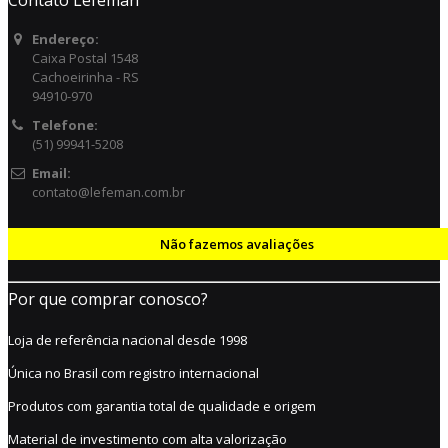
Endereço:
Caixa Postal 1548
Cachoeirinha - RS
94910-970
Telefone:
(51) 99941-5208
Email:
contato@lefeman.com.br
Não fazemos avaliações
Por que comprar conosco?
Loja de referência nacional desde 1998
Única no Brasil com registro internacional
Produtos com garantia total de qualidade e origem
Material de investimento com alta valorização