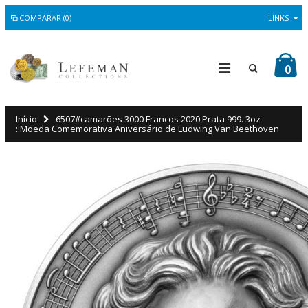
COMPARAR (0)
LINKS
0
Início
6507#camarões 3000 Francos 2020 Prata 999. 3oz
::Moeda Comemorativa Aniversário de Ludwing Van Beethoven