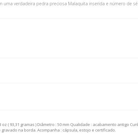
m uma verdadeira pedra preciosa Malaquita inserida e número de sé
so : 3 oz ( 93,31 gramas ) Diâmetro : 50 mm Qualidade : acabamento antigo 
gravado na borda. Acompanha : cápsula, estojo e certificado.