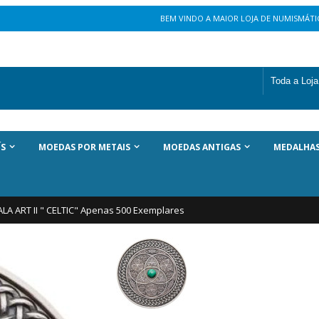
BEM VINDO A MAIOR LOJA DE NUMISMÁTIC
ÍS
MOEDAS POR METAIS
MOEDAS ANTIGAS
MEDALHA
ALA ART II " CELTIC" Apenas 500 Exemplares