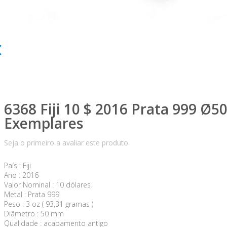
6368 Fiji 10 $ 2016 Prata 999 Ø
Exemplares
Seja o primeiro a avaliar este produto
País : Fiji
Ano : 2016
Valor Nominal : 10 dólares
Metal : Prata 999
Peso : 3 oz ( 93,31 gramas )
Diâmetro : 50 mm
Qualidade : acabamento antigo