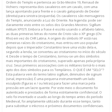
Ordem do Templo e pertencia ao Grão-Mestre 19, Renaud de
Vichiers: representa dois cavaleiros em um cavalo, com uma
lança apontando para frente e o cavalo galopando de Dexter
(direita) para sinistra (esquerda). Os cavaleiros são mensageiros
do Templo, anunciando a Luz do Oriente. Na legenda: pode ser
claramente visto entre os selos dos Grandes Mestres: Sigillum
militum XPISTI. Embora a frase é escrito usando o alfabeto latino,
as duas primeiras letras do nome de Cristo são o XP grego (Chi
Rho) em vez do CHR Latina. A origem do símbolo XP está nas
primeiras raízes do cristianismo, mas entrou em uso popular
depois que o Imperador Constantino teve uma visão dela e,
segundo a lenda, se converteu ao cristianismo no início do século
4. Desde o tempo de Constantino, tornou-se um dos símbolos
mais importantes do cristianismo, superado apenas pela própria
cruz. Seus primeiros associações com os militares torná-lo o mais
apto dos dois símbolos para os Templários. O QUE É UM "SELO"?
Esta palavra vem do termo latino sigillum, diminutivo de signum
(sinal, impressão). É uma pequena instrumentwith um lado
esculpido (figuras e / ou letras) para fazer uma marca pela
pressão em um lacre quente. Por este meio o documento foi
autenticado e prestados de forma estritamente confidencial. O
selo foi inventado e usado ao longo do tempo antes do período
Medieval, foi amplamente utilizado durante esse tempo, tanto
para substituir o inkcross e próximos documentos confidenciais.