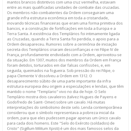
mantos brancos distintivos com uma cruz vermelha, estavam
entre as mais qualificadas unidades de combate das cruzadas.
Os membros não-combatentes da Ordem conseguiram uma
grande infra estrutura econômica em toda a cristandade,
inovando técnicas financeiras que eram uma forma primitiva dos
bancos, e a construção de fortificações em toda a Europa e a
Terra Santa. A existência dos Templários foi intimamente ligada
as Cruzadas, quando a Terra Santa foi perdida, o apoio para a
Ordem desapareceu. Rumores sobre a cerimônia de iniciação
secreta dos Templários criaram desconfianças e rei Filipe IV de
França, profundamente endividado com a Ordem, aproveitou-se
da situação. Em 1307, muitos dos membros da Ordem em França
foram detidos, torturados em dar falsas confissões, e, em
seguida, queimados na fogueira. Sob pressão do rei Filipe, o
papa Clemente V dissolveu a Ordem em 1312. O
desaparecimento súbito de uma parte importante da infra
estrutura europeia deu origem a especulações e lendas, que têm
mantido o nome "Templario" vivo no dia de hoje. O Selo
Templário mostra dois cavaleiros (talvez Hugues de Payens e
Godofredo de Saint- Omer) sobre um cavalo. Há muitas
interpretações do simbolismo deste selo. Lenda contemporânea
considerou que o símbolo representava a pobreza inicial da
ordem, para que eles pudessem pagar apenas um único cavalo
para cada dois homens. Este "Selo do Exército (soldados) de
Cristo" (Sigillum Militum Xpisti) é um dos mais famosos selos da