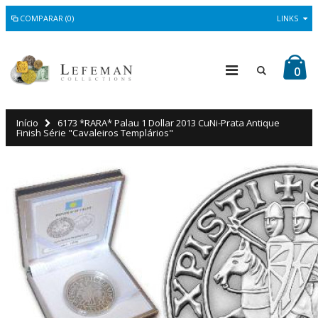
COMPARAR (0)
LINKS
0
Início
6173 *RARA* Palau 1 Dollar 2013 CuNi-Prata Antique
Finish Série "Cavaleiros Templários"