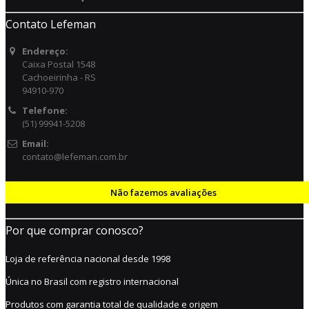
Contato Lefeman
Endereço:
Caixa Postal 1548
Cachoeirinha - RS
94910-970
Telefone:
(51) 99941-5208
Email:
contato@lefeman.com.br
Não fazemos avaliações
Por que comprar conosco?
Loja de referência nacional desde 1998
Única no Brasil com registro internacional
Produtos com garantia total de qualidade e origem