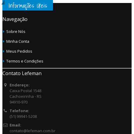
Informações Úteis
Navegação
Sobre Nós
Minha Conta
Meus Pedidos
Termos e Condições
Contato Lefeman
Endereço:
Caixa Postal 1548
Cachoeirinha - RS
94910-970
Telefone:
(51) 99941-5208
Email:
contato@lefeman.com.br