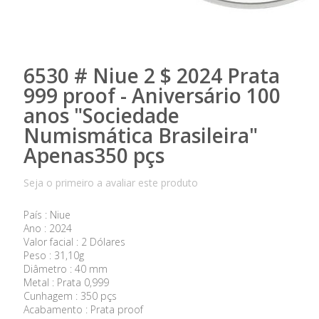
6530 # Niue 2 $ 2024 Prata
999 proof - Aniversário 100
anos "Sociedade
Numismática Brasileira"
Apenas350 pçs
Seja o primeiro a avaliar este produto
País : Niue
Ano : 2024
Valor facial : 2 Dólares
Peso : 31,10g
Diâmetro : 40 mm
Metal : Prata 0,999
Cunhagem : 350 pçs
Acabamento : Prata proof