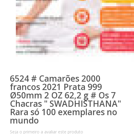
6524 # Camarões 2000
francos 2021 Prata 999
Ø50mm 2 OZ 62,2 g # Os 7
Chacras " SWADHISTHANA"
Rara só 100 exemplares no
mundo
Seja o primeiro a avaliar este produto